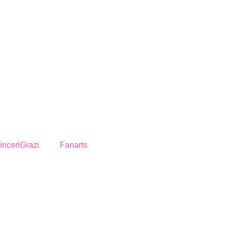
inceriGrazi
Fanarts
17% OFF