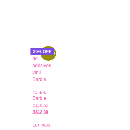
20% OFF
Oferta!
Cartela
Barbie
R$
15,00
R$
12,00
Ler mais