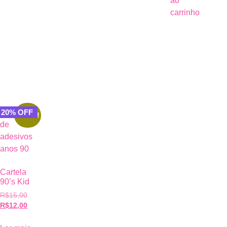
ao
carrinho
20% OFF
Oferta!
Cartela
90’s Kid
R$
15,00
R$
12,00