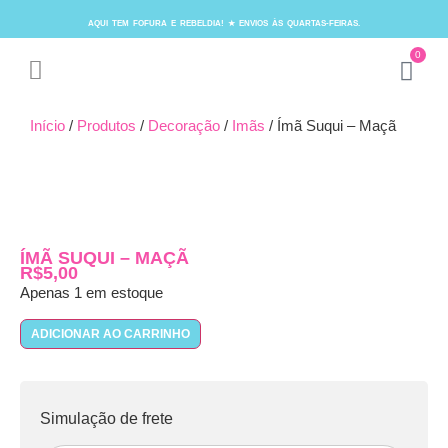
AQUI TEM FOFURA E REBELDIA! ★ ENVIOS ÀS QUARTAS-FEIRAS.
0
Início
/
Produtos
/
Decoração
/
Imãs
/ Ímã Suqui – Maçã
ÍMÃ SUQUI – MAÇÃ
R$
5,00
Apenas 1 em estoque
ADICIONAR AO CARRINHO
Simulação de frete