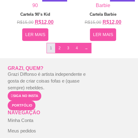
Cartela 90’s Kid
Cartela Barbie
R$
12,00
R$
12,00
R$
15,00
R$
15,00
LER MAIS
LER MAIS
1
2
3
4
→
GRAZI, QUEM?
Grazi Diffonso é artista independente e
gosta de criar coisas fofas e (quase
sempre) rebeldes.
SIGA NO INSTA
PORTFÓLIO
NAVEGAÇÃO
Minha Conta
Meus pedidos