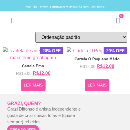
AQUI TEM FOFURA E REBELDIA! ★ ENVIOS ÀS QUARTAS-FEIRAS.
0
20% OFF
20% OFF
Cartela O Pequeno Mário
Cartela Emo
R$
12,00
R$
15,00
R$
12,00
R$
15,00
LER MAIS
LER MAIS
GRAZI, QUEM?
Grazi Diffonso é artista independente e
gosta de criar coisas fofas e (quase
sempre) rebeldes.
SIGA NO INSTA