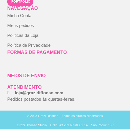
PORTFÓLIO
NAVEGAÇÃO
Minha Conta
Meus pedidos
Políticas da Loja
Política de Privacidade
FORMAS DE PAGAMENTO
MEIOS DE ENVIO
ATENDIMENTO
loja@grazidiffonso.com
Pedidos postados às quartas-feiras.
© 2023 Grazi Diffonso – Todos os direitos reservados
Grazi Diffonso Studio – CNPJ 43.239.689/0001-14 – São Roque / SP