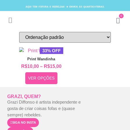
AQUI TEM FOFURA E REBELDIA! ★ ENVIOS ÀS QUARTAS-FEIRAS.
0
33% OFF
Print Wandinha
R$
10,00
–
R$
15,00
VER OPÇÕES
GRAZI, QUEM?
Grazi Diffonso é artista independente e
gosta de criar coisas fofas e (quase
sempre) rebeldes.
SIGA NO INSTA